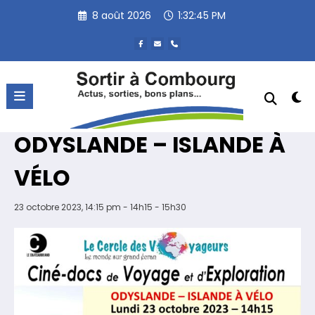
Aller
8 août 2026
1:32:45 PM
au
contenu
« Tous les Évènements
Cet évènement est passé.
Ciné doc voyage –
ODYSLANDE – ISLANDE À
VÉLO
23 octobre 2023, 14:15 pm - 14h15
-
15h30