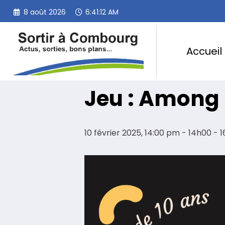
Aller
8 août 2026
6:41:13 AM
au
« Tous les Évènements
contenu
Accueil
Cet évènement est passé.
Jeu : Among 
10 février 2025, 14:00 pm - 14h00
-
1