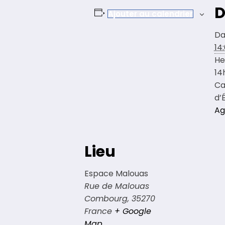
D
Ajouter au calendrier
Da
14
He
14
Ca
d’
Ag
Lieu
Espace Malouas
Rue de Malouas
Combourg
,
35270
France
+ Google
Map