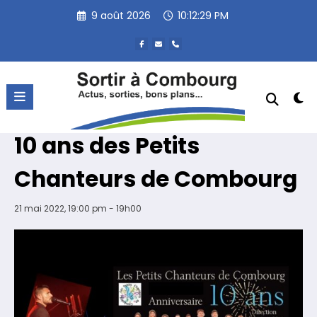
Aller
9 août 2026
10:12:29 PM
au
contenu
« Tous les Évènements
Cet évènement est passé.
Soirée d’anniversaire des
10 ans des Petits
Chanteurs de Combourg
21 mai 2022, 19:00 pm - 19h00