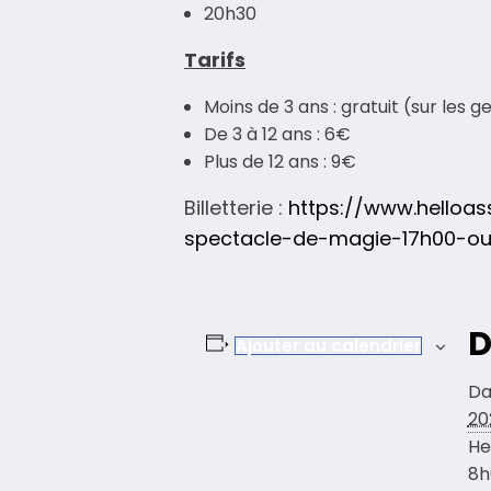
20h30
Tarifs
Moins de 3 ans : gratuit (sur les 
De 3 à 12 ans : 6€
Plus de 12 ans : 9€
Billetterie :
https://www.helloa
spectacle-de-magie-17h00-o
D
Ajouter au calendrier
Da
20
He
8h