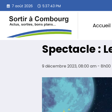
Aller
7 août 2026
5:37:45 PM
au
« Tous les Évènements
contenu
Accueil
Cet évènement est passé.
Spectacle : 
9 décembre 2023, 08:00 am - 8h00