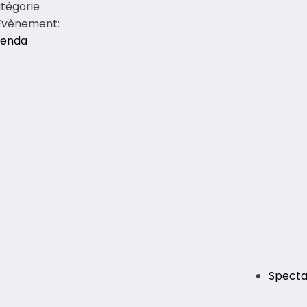
tégorie
Évènement:
enda
Spectac