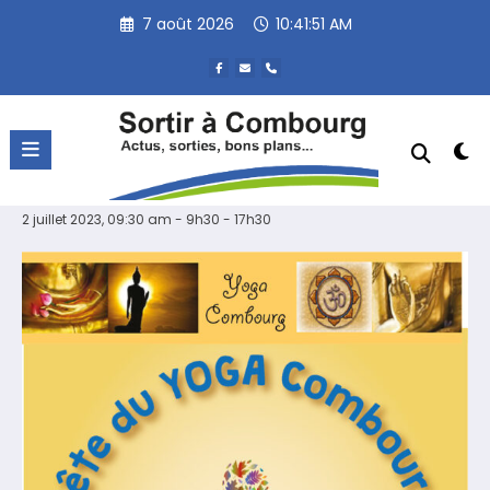
Aller
7 août 2026
10:41:51 AM
au
contenu
« Tous les Évènements
Cet évènement est passé.
Fête du Yoga
2 juillet 2023, 09:30 am - 9h30
-
17h30