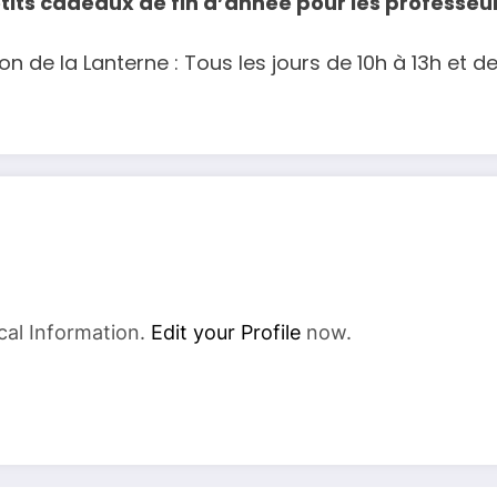
its cadeaux de fin d’année pour les professeu
on de la Lanterne : Tous les jours de 10h à 13h et d
cal Information.
Edit your Profile
now.